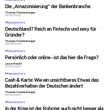
Die „Amazonisierung“ der Bankenbranche
Thomas Friedenberger
-
19/05/2020
#Kassensturz
Deutschland? Reich an Fintechs und sexy für
Gründer?
Thomas Friedenberger
-
08/05/2020
#Kassensturz
Persönlich oder online – ist das hier die Frage?
Bleiben Sie informiert
Laura Kracht
-
23/04/2020
#Kassensturz
Einmal pro Woche informieren wir Sie über die neusten & wichtigsten
Cash & Karte: Wie ein unsichtbares Etwas das
Artikel auf BANKINGCLUB.de und über aktuelle Events. Für die
Anmeldung reicht Ihre Mailadresse und natürlich können Sie sich von
Bezahlverhalten der Deutschen ändert
diesem Verteiler jederzeit abmelden.
Thomas Friedenberger
-
16/04/2020
[sibwp_form id=1]
#Kassensturz
In der Krise ist der Roboter auch nicht besser als