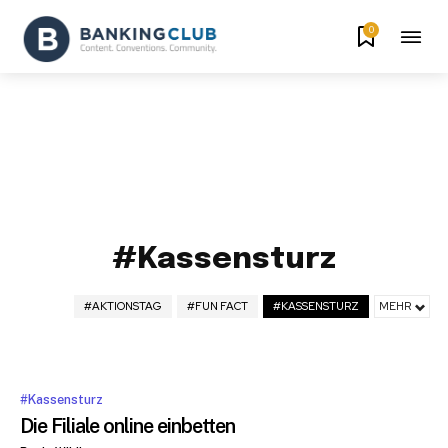
0
#Kassensturz
#AKTIONSTAG
#FUN FACT
#KASSENSTURZ
MEHR
#Kassensturz
Die Filiale online einbetten