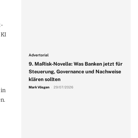
t-
 KI
Advertorial
9. MaRisk-Novelle: Was Banken jetzt für
Steuerung, Governance und Nachweise
klären sollten
Mark Vösgen
-
29/07/2026
 in
n.