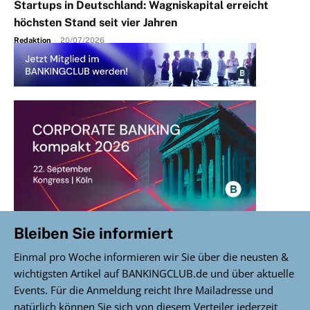
Startups in Deutschland: Wagniskapital erreicht
höchsten Stand seit vier Jahren
Redaktion
-
20/07/2026
Bleiben Sie informiert
Einmal pro Woche informieren wir Sie über die neusten &
wichtigsten Artikel auf BANKINGCLUB.de und über aktuelle
Events. Für die Anmeldung reicht Ihre Mailadresse und
natürlich können Sie sich von diesem Verteiler jederzeit