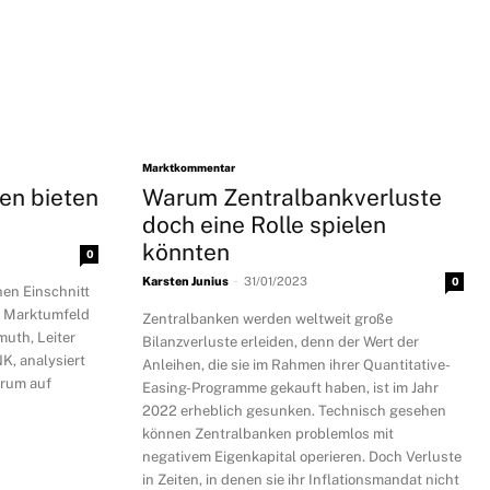
Marktkommentar
en bieten
Warum Zentralbankverluste
doch eine Rolle spielen
könnten
0
-
Karsten Junius
31/01/2023
0
nen Einschnitt
s Marktumfeld
Zentralbanken werden weltweit große
uth, Leiter
Bilanzverluste erleiden, denn der Wert der
, analysiert
Anleihen, die sie im Rahmen ihrer Quantitative-
arum auf
Easing-Programme gekauft haben, ist im Jahr
2022 erheblich gesunken. Technisch gesehen
können Zentralbanken problemlos mit
negativem Eigenkapital operieren. Doch Verluste
in Zeiten, in denen sie ihr Inflationsmandat nicht