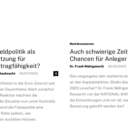
Marktkommentar
eldpolitik als
Auch schwierige Zeit
tzung für
Chancen für Anleger
tragfähigkeit?
-
Dr. Frank Wohlgemuth
30/03/2023
-
 Bauknecht
05/07/2023
0
Das vergangene Jahr markierte ei
an den Kapitalmärkten. Bleibt da
nflation in der Euro-Zone ist seit
2023 unsicher? Dr. Frank Wohlgem
 ein Dauerthema. Nach zunächst
Research von der NATIONAL-BANK
 Reaktion möchten die
die Entwicklungen und ver rät, w
e Situation nun unter Kontrolle
Besserung gehofft werden darf.
wird die Fiskalpolitik eine
Rolle spielen, wie
n ausfallen müssen.