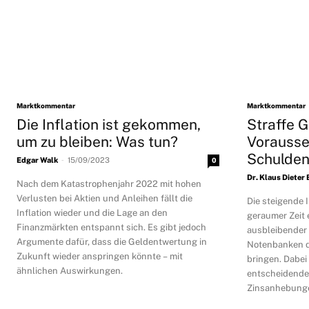
Marktkommentar
Marktkommentar
Die Inflation ist gekommen,
Straffe G
um zu bleiben: Was tun?
Vorausse
Schulden
-
Edgar Walk
15/09/2023
0
Dr. Klaus Dieter
Nach dem Katastrophenjahr 2022 mit hohen
Verlusten bei Aktien und Anleihen fällt die
Die steigende I
Inflation wieder und die Lage an den
geraumer Zeit
Finanzmärkten entspannt sich. Es gibt jedoch
ausbleibender
Argumente dafür, dass die Geldentwertung in
Notenbanken di
Zukunft wieder anspringen könnte – mit
bringen. Dabei 
ähnlichen Auswirkungen.
entscheidende 
Zinsanhebunge