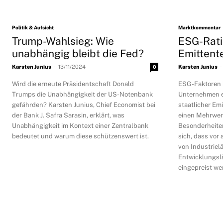
Politik & Aufsicht
Marktkommentar
Trump-Wahlsieg: Wie
ESG-Ratin
unabhängig bleibt die Fed?
Emittent
-
-
Karsten Junius
13/11/2024
0
Karsten Junius
Wird die erneute Präsidentschaft Donald
ESG-Faktoren h
Trumps die Unabhängigkeit der US-Notenbank
Unternehmen et
gefährden? Karsten Junius, Chief Economist bei
staatlicher Em
der Bank J. Safra Sarasin, erklärt, was
einen Mehrwert 
Unabhängigkeit im Kontext einer Zentralbank
Besonderheiten
bedeutet und warum diese schützenswert ist.
sich, dass vor
von Industriel
Entwicklungsl
eingepreist we