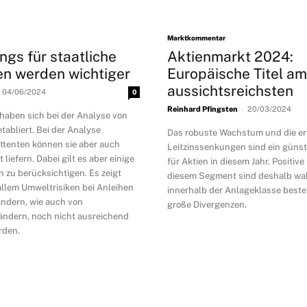
Marktkommentar
gs für staatliche
Aktienmarkt 2024:
en werden wichtiger
Europäische Titel am
aussichtsreichsten
04/06/2024
0
-
Reinhard Pfingsten
20/03/2024
aben sich bei der Analyse von
abliert. Bei der Analyse
Das robuste Wachstum und die e
ittenten können sie aber auch
Leitzinssenkungen sind ein güns
liefern. Dabei gilt es aber einige
für Aktien in diesem Jahr. Positive
 zu berücksichtigen. Es zeigt
diesem Segment sind deshalb wah
 allem Umweltrisiken bei Anleihen
innerhalb der Anlageklasse best
ändern, wie auch von
große Divergenzen.
ändern, noch nicht ausreichend
rden.