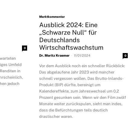
Marktkommentar
Ausblick 2024: Eine
„Schwarze Null“ für
Deutschlands
Wirtschaftswachstum
0
-
Dr. Moritz Kraemer
11/01/2024
0
rwarteten
tiges Umfeld
Vor dem Ausblick noch ein schneller Rückblick:
 Renditen in
Das abgelaufene Jahr 2023 wird mancher
rscheinlich,
schnell vergessen wollen. Das Brutto-Inlands-
ehen jedoch
Produkt (BIP) dürfte, bereinigt um
Kalendereffekte, zum Jahreswechsel um 0,2
Prozent gesunken sein. Wenn wir den Film zwölf
Monate weiter zurückspulen, sieht man indes,
dass die Befürchtungen teils deutlich
drastischer waren.