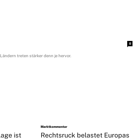
0
ändern treten stärker denn je hervor.
Marktkommentar
age ist
Rechtsruck belastet Europas