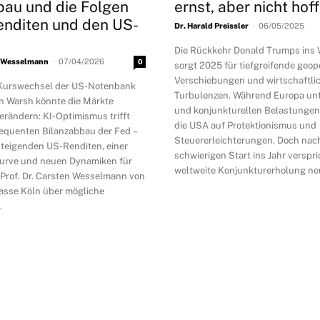
bau und die Folgen
ernst, aber nicht hof
enditen und den US-
-
Dr. Harald Preissler
06/05/2025
Die Rückkehr Donald Trumps ins
-
en Wesselmann
07/04/2026
0
sorgt 2025 für tiefgreifende geop
Verschiebungen und wirtschaftli
 Kurswechsel der US-Notenbank
Turbulenzen. Während Europa unt
n Warsh könnte die Märkte
und konjunkturellen Belastungen 
rändern: KI-Optimismus trifft
die USA auf Protektionismus und
sequenten Bilanzabbau der Fed –
Steuererleichterungen. Doch nac
 steigenden US-Renditen, einer
schwierigen Start ins Jahr verspri
kurve und neuen Dynamiken für
weltweite Konjunkturerholung n
 Prof. Dr. Carsten Wesselmann von
asse Köln über mögliche
.