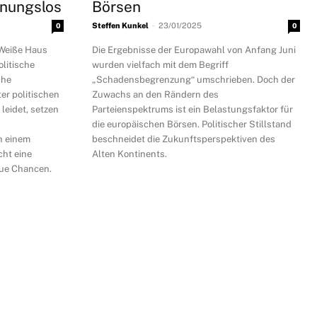
fnungslos
Börsen
-
0
Steffen Kunkel
23/01/2025
0
 Weiße Haus
Die Ergebnisse der Europawahl von Anfang Juni
olitische
wurden vielfach mit dem Begriff
che
„Schadensbegrenzung“ umschrieben. Doch der
er politischen
Zuwachs an den Rändern des
leidet, setzen
Parteienspektrums ist ein Belastungsfaktor für
die europäischen Börsen. Politischer Stillstand
h einem
beschneidet die Zukunftsperspektiven des
cht eine
Alten Kontinents.
eue Chancen.