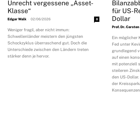
Unrecht vergessene „Asset-
Bilanzab
Klasse“
für US-R
Dollar
-
Edgar Walk
02/06/2026
0
Prof. Dr. Carst
Weniger fragil, aber nicht immun:
Schwellenländer meistern den jüngsten
Ein möglicher
Schockzyklus überraschend gut. Doch die
Fed unter Kevi
Unterschiede zwischen den Ländern treten
grundlegend ve
stärker denn je hervor.
auf einen kon
mit potenziell
steileren Zins
den US-Dollar.
der Kreisspark
Konsequenzen