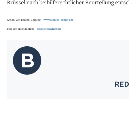
Brüssel nach beihilferechtlicher Beurteilung ents
Artikel von Börsen-Zeitung –
www.boersen-zeitung.de
Foto von Nikolai Klõga –
www.istockphoto.de
RED