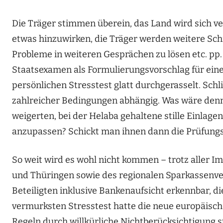
Die Träger stimmen überein, das Land wird sich ve
etwas hinzuwirken, die Träger werden weitere Schr
Probleme in weiteren Gesprächen zu lösen etc. pp.
Staatsexamen als Formulierungsvorschlag für eine
persönlichen Stresstest glatt durchgerasselt. Schl
zahlreicher Bedingungen abhängig. Was wäre denn
weigerten, bei der Helaba gehaltene stille Einl
anzupassen? Schickt man ihnen dann die Prüfungss
So weit wird es wohl nicht kommen – trotz aller I
und Thüringen sowie des regionalen Sparkassenver
Beteiligten inklusive Bankenaufsicht erkennbar, di
vermurksten Stresstest hatte die neue europäisc
Regeln durch willkürliche Nichtberücksichtigung st