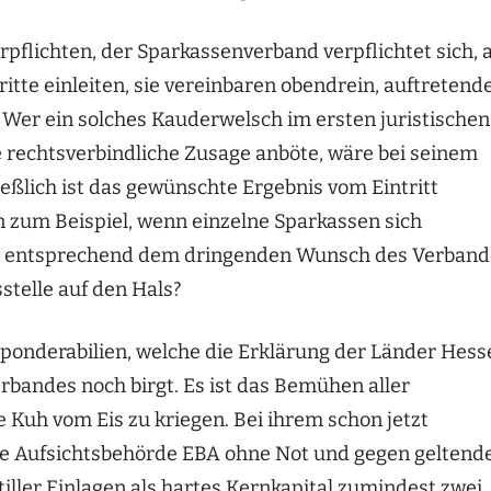
rpflichten, der Sparkassenverband verpflichtet sich, 
itte einleiten, sie vereinbaren obendrein, auftretend
 Wer ein solches Kauderwelsch im ersten juristischen
 rechtsverbindliche Zusage anböte, wäre bei seinem
ießlich ist das gewünschte Ergebnis vom Eintritt
 zum Beispiel, wenn einzelne Sparkassen sich
agen entsprechend dem dringenden Wunsch des Verban
telle auf den Hals?
mponderabilien, welche die Erklärung der Länder Hess
bandes noch birgt. Es ist das Bemühen aller
e Kuh vom Eis zu kriegen. Bei ihrem schon jetzt
he Aufsichtsbehörde EBA ohne Not und gegen geltend
iller Einlagen als hartes Kernkapital zumindest zwei