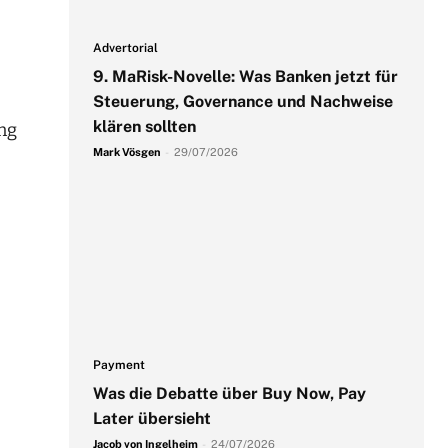
Advertorial
9. MaRisk-Novelle: Was Banken jetzt für
Steuerung, Governance und Nachweise
klären sollten
ng
Mark Vösgen
-
29/07/2026
Payment
Was die Debatte über Buy Now, Pay
.
Later übersieht
Jacob von Ingelheim
-
24/07/2026