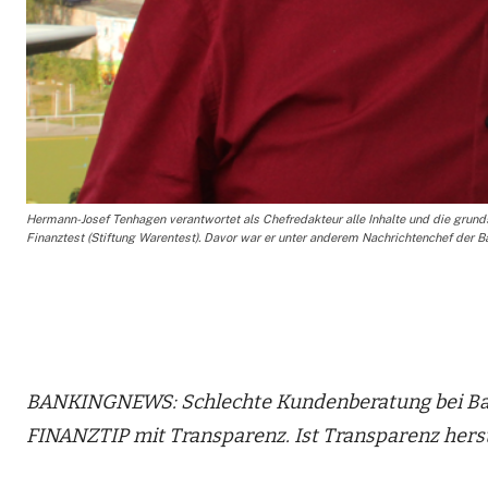
Hermann-Josef Tenhagen verantwortet als Chefredakteur alle Inhalte und die grundsä
Finanztest (Stiftung Warentest). Davor war er unter anderem Nachrichtenchef der Bad
BANKINGNEWS: Schlechte Kundenberatung bei Bank
FINANZTIP mit Transparenz. Ist Transparenz herst