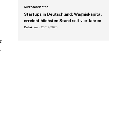
e
Kurznachrichten
Startups in Deutschland: Wagniskapital
erreicht höchsten Stand seit vier Jahren
Redaktion
-
20/07/2026
r
,
n
,