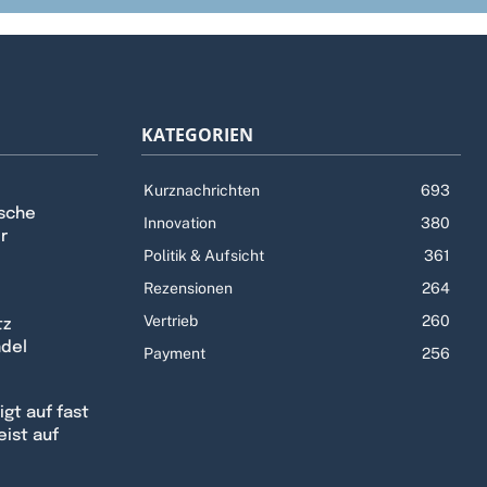
KATEGORIEN
Kurznachrichten
693
tsche
Innovation
380
r
Politik & Aufsicht
361
Rezensionen
264
Vertrieb
260
tz
ndel
Payment
256
gt auf fast
eist auf