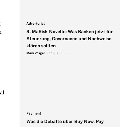
g
Advertorial
n
9. MaRisk-Novelle: Was Banken jetzt für
Steuerung, Governance und Nachweise
klären sollten
Mark Vösgen
-
29/07/2026
al
Payment
Was die Debatte über Buy Now, Pay