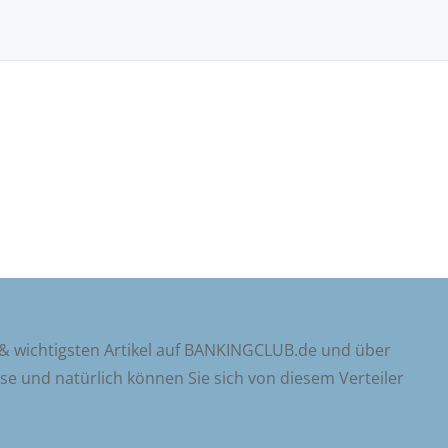
 & wichtigsten Artikel auf BANKINGCLUB.de und über
sse und natürlich können Sie sich von diesem Verteiler