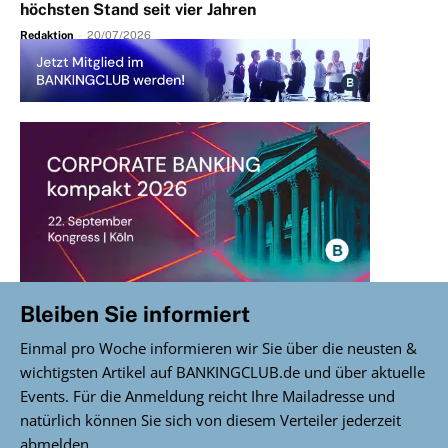
höchsten Stand seit vier Jahren
Redaktion
-
20/07/2026
Bleiben Sie informiert
Einmal pro Woche informieren wir Sie über die neusten &
wichtigsten Artikel auf BANKINGCLUB.de und über aktuelle
Events. Für die Anmeldung reicht Ihre Mailadresse und
natürlich können Sie sich von diesem Verteiler jederzeit
abmelden.