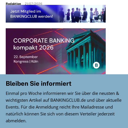
Redaktion
-
21/07/2026
Bleiben Sie informiert
Einmal pro Woche informieren wir Sie über die neusten &
wichtigsten Artikel auf BANKINGCLUB.de und über aktuelle
Events. Für die Anmeldung reicht Ihre Mailadresse und
natürlich können Sie sich von diesem Verteiler jederzeit
abmelden.