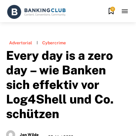
0
Advertorial
Cybercrime
Every day is a zero
day – wie Banken
sich effektiv vor
Log4Shell und Co.
schützen
Jan Wilde