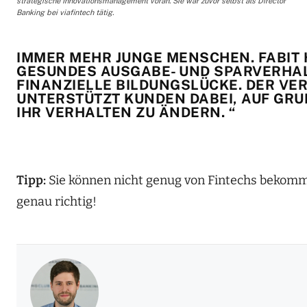
strategische Innovationsmanagement voran. Sie war zuvor selbst als Director
Banking bei viafintech tätig.
IMMER MEHR JUNGE MENSCHEN. FABIT 
GESUNDES AUSGABE- UND SPARVERHALT
INANZIELLE BILDUNGSLÜCKE. DER VE
NTERSTÜTZT KUNDEN DABEI, AUF GRUND
HR VERHALTEN ZU ÄNDERN. “
Tipp:
Sie können nicht genug von Fintechs bekomm
genau richtig!