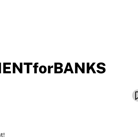
ENTforBANKS
t!