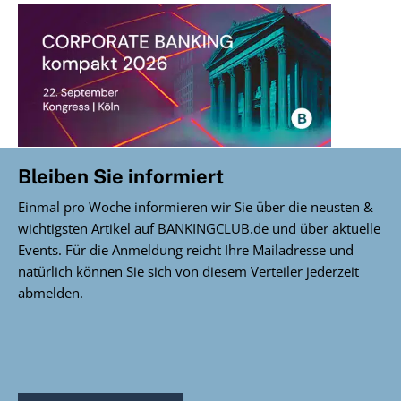
Bleiben Sie informiert
Einmal pro Woche informieren wir Sie über die neusten &
wichtigsten Artikel auf BANKINGCLUB.de und über aktuelle
Events. Für die Anmeldung reicht Ihre Mailadresse und
natürlich können Sie sich von diesem Verteiler jederzeit
abmelden.