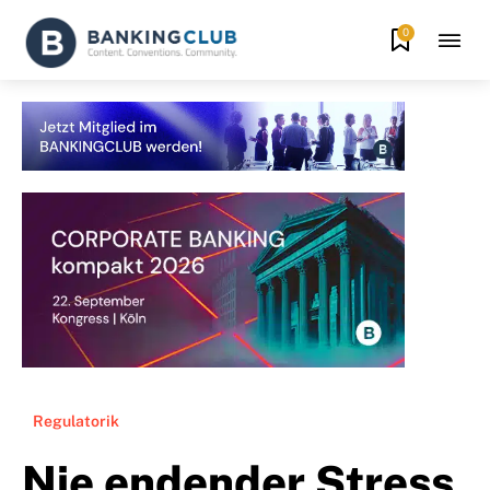
0
Regulatorik
Nie endender Stress