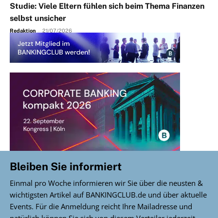
Studie: Viele Eltern fühlen sich beim Thema Finanzen
selbst unsicher
Redaktion
-
21/07/2026
Bleiben Sie informiert
Einmal pro Woche informieren wir Sie über die neusten &
wichtigsten Artikel auf BANKINGCLUB.de und über aktuelle
Events. Für die Anmeldung reicht Ihre Mailadresse und
natürlich können Sie sich von diesem Verteiler jederzeit