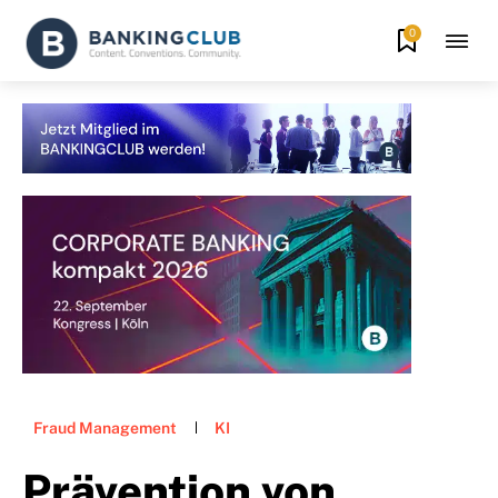
0
Fraud Management
KI
Prävention von