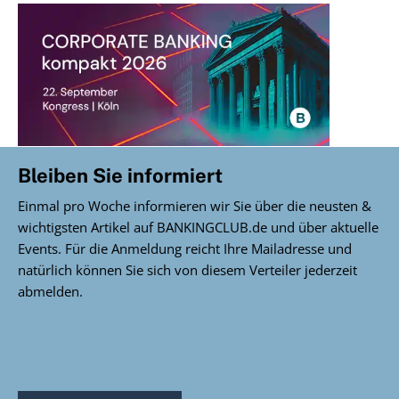
Bleiben Sie informiert
Einmal pro Woche informieren wir Sie über die neusten &
wichtigsten Artikel auf BANKINGCLUB.de und über aktuelle
Events. Für die Anmeldung reicht Ihre Mailadresse und
natürlich können Sie sich von diesem Verteiler jederzeit
abmelden.