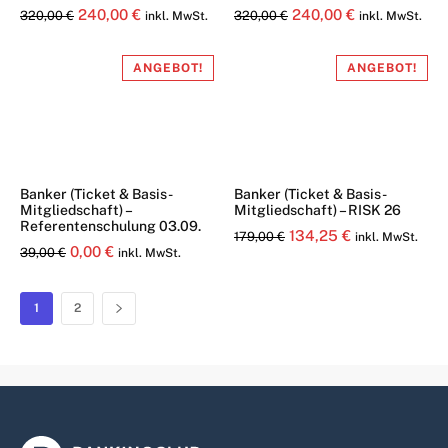
Ursprünglicher
Aktueller
Ursprünglicher
Aktueller
240,00
€
240,00
€
320,00
€
320,00
€
inkl. MwSt.
inkl. MwSt.
Preis
Preis
Preis
Preis
war:
ist:
war:
ist:
ANGEBOT!
ANGEBOT!
320,00 €
240,00 €.
320,00 €
240,00 €.
Banker (Ticket & Basis-
Banker (Ticket & Basis-
Mitgliedschaft) –
Mitgliedschaft) – RISK 26
Referentenschulung 03.09.
Ursprünglicher
Aktueller
134,25
€
179,00
€
inkl. MwSt.
Ursprünglicher
Aktueller
0,00
€
39,00
€
inkl. MwSt.
Preis
Preis
Preis
Preis
war:
ist:
war:
ist:
1
2
179,00 €
134,25 €.
39,00 €
0,00 €.