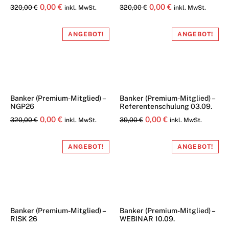
Ursprünglicher
Aktueller
Ursprünglicher
Aktueller
0,00
€
0,00
€
320,00
€
320,00
€
inkl. MwSt.
inkl. MwSt.
Preis
Preis
Preis
Preis
war:
ist:
war:
ist:
ANGEBOT!
ANGEBOT!
320,00 €
0,00 €.
320,00 €
0,00 €.
Banker (Premium-Mitglied) –
Banker (Premium-Mitglied) –
NGP26
Referentenschulung 03.09.
Ursprünglicher
Aktueller
Ursprünglicher
Aktueller
0,00
€
0,00
€
320,00
€
39,00
€
inkl. MwSt.
inkl. MwSt.
Preis
Preis
Preis
Preis
war:
ist:
war:
ist:
ANGEBOT!
ANGEBOT!
320,00 €
0,00 €.
39,00 €
0,00 €.
Banker (Premium-Mitglied) –
Banker (Premium-Mitglied) –
RISK 26
WEBINAR 10.09.