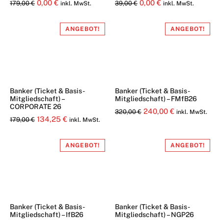
Ursprünglicher
Aktueller
Ursprünglicher
Aktueller
0,00
€
0,00
€
179,00
€
39,00
€
inkl. MwSt.
inkl. MwSt.
Preis
Preis
Preis
Preis
war:
ist:
war:
ist:
ANGEBOT!
ANGEBOT!
179,00 €
0,00 €.
39,00 €
0,00 €.
Banker (Ticket & Basis-
Banker (Ticket & Basis-
Mitgliedschaft) –
Mitgliedschaft) – FMfB26
CORPORATE 26
Ursprünglicher
Aktueller
240,00
€
320,00
€
inkl. MwSt.
Ursprünglicher
Aktueller
134,25
€
179,00
€
inkl. MwSt.
Preis
Preis
Preis
Preis
war:
ist:
war:
ist:
ANGEBOT!
ANGEBOT!
320,00 €
240,00 €.
179,00 €
134,25 €.
Banker (Ticket & Basis-
Banker (Ticket & Basis-
Mitgliedschaft) – IfB26
Mitgliedschaft) – NGP26