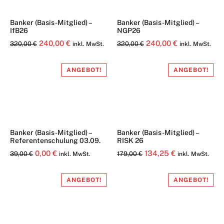
Banker (Basis-Mitglied) –
Banker (Basis-Mitglied) –
IfB26
NGP26
Ursprünglicher
Aktueller
Ursprünglicher
Aktueller
240,00
€
240,00
€
320,00
€
320,00
€
inkl. MwSt.
inkl. MwSt.
Preis
Preis
Preis
Preis
war:
ist:
war:
ist:
ANGEBOT!
ANGEBOT!
320,00 €
240,00 €.
320,00 €
240,00 €.
Banker (Basis-Mitglied) –
Banker (Basis-Mitglied) –
Referentenschulung 03.09.
RISK 26
Ursprünglicher
Aktueller
Ursprünglicher
Aktueller
0,00
€
134,25
€
39,00
€
179,00
€
inkl. MwSt.
inkl. MwSt.
Preis
Preis
Preis
Preis
war:
ist:
war:
ist:
ANGEBOT!
ANGEBOT!
39,00 €
0,00 €.
179,00 €
134,25 €.