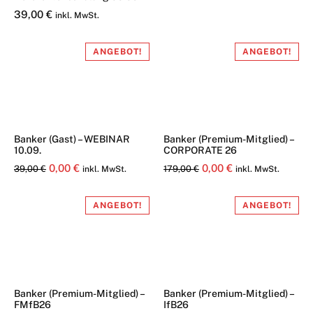
39,00
€
inkl. MwSt.
ANGEBOT!
ANGEBOT!
Banker (Gast) – WEBINAR
Banker (Premium-Mitglied) –
10.09.
CORPORATE 26
Ursprünglicher
Aktueller
Ursprünglicher
Aktueller
0,00
€
0,00
€
39,00
€
179,00
€
inkl. MwSt.
inkl. MwSt.
Preis
Preis
Preis
Preis
war:
ist:
war:
ist:
ANGEBOT!
ANGEBOT!
39,00 €
0,00 €.
179,00 €
0,00 €.
Banker (Premium-Mitglied) –
Banker (Premium-Mitglied) –
FMfB26
IfB26