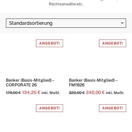
Rechtsanwälte etc.
ANGEBOT!
ANGEBOT!
Banker (Basis-Mitglied) –
Banker (Basis-Mitglied) –
CORPORATE 26
FMfB26
Ursprünglicher
Aktueller
Ursprünglicher
Aktueller
134,25
€
240,00
€
179,00
€
320,00
€
inkl. MwSt.
inkl. MwSt.
Preis
Preis
Preis
Preis
war:
ist:
war:
ist:
ANGEBOT!
ANGEBOT!
179,00 €
134,25 €.
320,00 €
240,00 €.