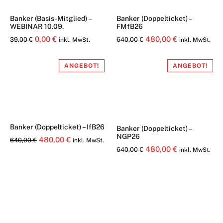
Banker (Basis-Mitglied) –
Banker (Doppelticket) –
WEBINAR 10.09.
FMfB26
Ursprünglicher
Aktueller
Ursprünglicher
Aktueller
0,00
€
480,00
€
39,00
€
640,00
€
inkl. MwSt.
inkl. MwSt.
Preis
Preis
Preis
Preis
war:
ist:
war:
ist:
ANGEBOT!
ANGEBOT!
39,00 €
0,00 €.
640,00 €
480,00 €.
Banker (Doppelticket) – IfB26
Banker (Doppelticket) –
NGP26
Ursprünglicher
Aktueller
480,00
€
640,00
€
inkl. MwSt.
Ursprünglicher
Aktueller
480,00
€
640,00
€
inkl. MwSt.
Preis
Preis
Preis
Preis
war:
ist:
war:
ist:
640,00 €
480,00 €.
640,00 €
480,00 €.