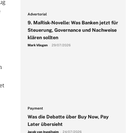
zug
e
Advertorial
9. MaRisk-Novelle: Was Banken jetzt für
Steuerung, Governance und Nachweise
klären sollten
Mark Vösgen
-
29/07/2026
n
et
Payment
Was die Debatte über Buy Now, Pay
Later übersieht
Jacob von Ingelheim
-
24/07/2026