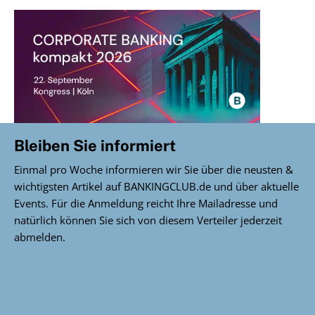
Bleiben Sie informiert
Einmal pro Woche informieren wir Sie über die neusten &
wichtigsten Artikel auf BANKINGCLUB.de und über aktuelle
Events. Für die Anmeldung reicht Ihre Mailadresse und
natürlich können Sie sich von diesem Verteiler jederzeit
abmelden.