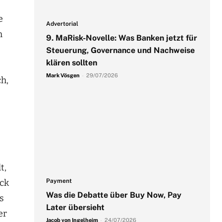
e
Advertorial
m
9. MaRisk-Novelle: Was Banken jetzt für
Steuerung, Governance und Nachweise
klären sollten
Mark Vösgen
-
29/07/2026
h,
t,
Payment
ock
Was die Debatte über Buy Now, Pay
s
Later übersieht
er
Jacob von Ingelheim
-
24/07/2026