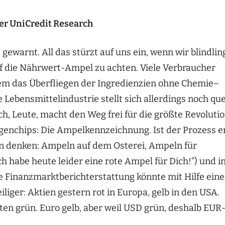
der UniCredit Research
ewarnt. All das stürzt auf uns ein, wenn wir blindlin
f die Nährwert-Ampel zu achten. Viele Verbraucher
em das Überfliegen der Ingredienzien ohne Chemie–
Lebensmittelindustrie stellt sich allerdings noch que
sch, Leute, macht den Weg frei für die größte Revoluti
agenchips: Die Ampelkennzeichnung. Ist der Prozess e
ln denken: Ampeln auf dem Osterei, Ampeln für
 habe heute leider eine rote Ampel für Dich!“) und i
 Finanzmarktberichterstattung könnte mit Hilfe eine
liger: Aktien gestern rot in Europa, gelb in den USA.
ten grün. Euro gelb, aber weil USD grün, deshalb EUR