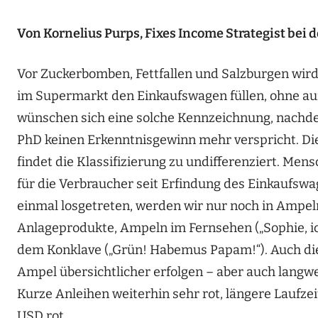
Von Kornelius Purps, Fixes Income Strategist bei 
Vor Zuckerbomben, Fettfallen und Salzburgen wird g
im Supermarkt den Einkaufswagen füllen, ohne au
wünschen sich eine solche Kennzeichnung, nachd
PhD keinen Erkenntnisgewinn mehr verspricht. Die 
findet die Klassifizierung zu undifferenziert. Men
für die Verbraucher seit Erfindung des Einkaufsw
einmal losgetreten, werden wir nur noch in Ampe
Anlageprodukte, Ampeln im Fernsehen („Sophie, ich
dem Konklave („Grün! Habemus Papam!“). Auch die
Ampel übersichtlicher erfolgen – aber auch langwei
Kurze Anleihen weiterhin sehr rot, längere Laufzei
USD rot…