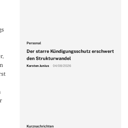
gs
Personal
Der starre Kündigungsschutz erschwert
r,
den Strukturwandel
on
Karsten Junius
-
04/08/2026
rst
n
r
-
Kurznachrichten