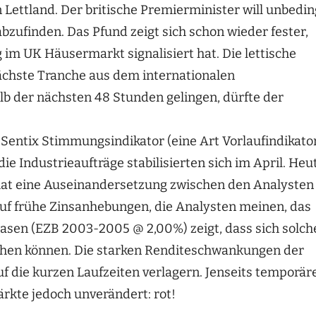
n Lettland. Der britische Premierminister will unbedin
bzufinden. Das Pfund zeigt sich schon wieder fester,
 im UK Häusermarkt signalisiert hat. Die lettische
chste Tranche aus dem internationalen
lb der nächsten 48 Stunden gelingen, dürfte der
 Sentix Stimmungsindikator (eine Art Vorlaufindikato
ie Industrieaufträge stabilisierten sich im April. Heu
hat eine Auseinandersetzung zwischen den Analysten
uf frühe Zinsanhebungen, die Analysten meinen, das
hasen (EZB 2003-2005 @ 2,00%) zeigt, dass sich solch
ehen können. Die starken Renditeschwankungen der
f die kurzen Laufzeiten verlagern. Jenseits temporär
ärkte jedoch unverändert: rot!