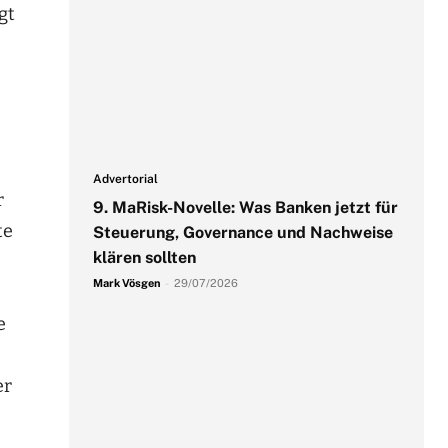
gt
Advertorial
r
9. MaRisk-Novelle: Was Banken jetzt für
te
Steuerung, Governance und Nachweise
klären sollten
Mark Vösgen
-
29/07/2026
e
er