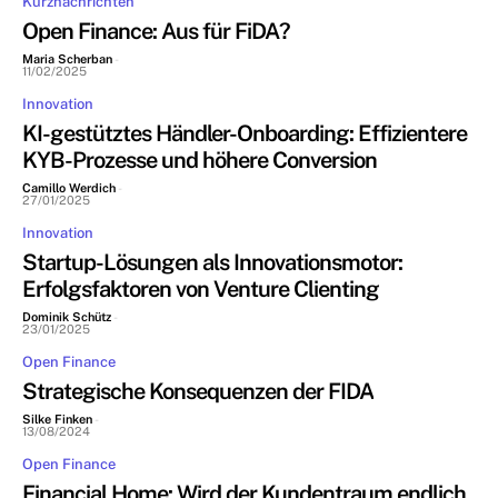
Kurznachrichten
Open Finance: Aus für FiDA?
Maria Scherban
-
11/02/2025
Innovation
KI-gestütztes Händler-Onboarding: Effizientere
KYB-Prozesse und höhere Conversion
Camillo Werdich
-
27/01/2025
Innovation
Startup-Lösungen als Innovationsmotor:
Erfolgsfaktoren von Venture Clienting
Dominik Schütz
-
23/01/2025
Open Finance
Strategische Konsequenzen der FIDA
Silke Finken
-
13/08/2024
Open Finance
Financial Home: Wird der Kundentraum endlich