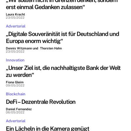
„Wir sollten nicht in Grenzen denken, sondern
erst einmal Gedanken zulassen“
Laura Kracht
-
23/05/2022
Advertorial
„Digitale Souveränität ist für Deutschland und
Europa enorm wichtig“
Dennis Witzmann und Thorsten Hahn
-
23/05/2022
Innovation
„Unser Ziel ist, die nachhaltigste Bank der Welt
zu werden“
Fiona Gleim
-
09/05/2022
Blockchain
DeFi – Dezentrale Revolution
Daniel Fernandez
-
06/05/2022
Advertorial
Ein Lächeln in die Kamera genügt