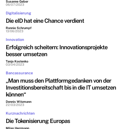
Susanne Geber
-
06/07/2023
Digitalisierung
Die eID hat eine Chance verdient
Ronnie Schrumpf
-
13/06/2023
Innovation
Erfolgreich scheitern: Innovationsprojekte
besser umsetzen
Tanja Kostenko
-
03/04/2023
Bancassurance
„Man muss den Plattformgedanken von der
Investitionsbereitschaft bis in die IT umsetzen
können“
Dennis Witzmann
-
22/03/2023
Kurznachrichten
Die Tokenisierung Europas
Milan Herrmann
-