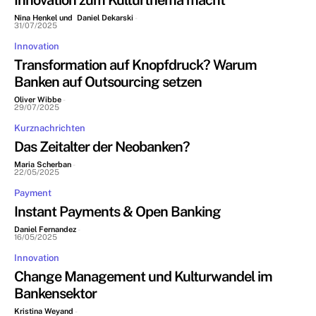
Innovation zum Kulturthema macht
Nina Henkel und Daniel Dekarski
-
31/07/2025
Innovation
Transformation auf Knopfdruck? Warum
Banken auf Outsourcing setzen
Oliver Wibbe
-
29/07/2025
Kurznachrichten
Das Zeitalter der Neobanken?
Maria Scherban
-
22/05/2025
Payment
Instant Payments & Open Banking
Daniel Fernandez
-
16/05/2025
Innovation
Change Management und Kulturwandel im
Bankensektor
Kristina Weyand
-