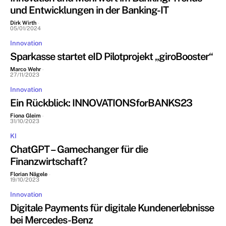
und Entwicklungen in der Banking-IT
Dirk Wirth
-
05/01/2024
Innovation
Sparkasse startet eID Pilotprojekt „giroBooster“
Marco Wehr
-
27/11/2023
Innovation
Ein Rückblick: INNOVATIONSforBANKS23
Fiona Gleim
-
31/10/2023
KI
ChatGPT – Gamechanger für die
Finanzwirtschaft?
Florian Nägele
-
19/10/2023
Innovation
Digitale Payments für digitale Kundenerlebnisse
bei Mercedes-Benz