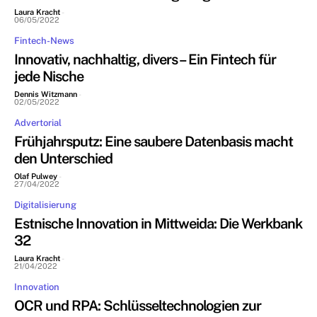
Laura Kracht
-
06/05/2022
Fintech-News
Innovativ, nachhaltig, divers – Ein Fintech für
jede Nische
Dennis Witzmann
-
02/05/2022
Advertorial
Frühjahrsputz: Eine saubere Datenbasis macht
den Unterschied
Olaf Pulwey
-
27/04/2022
Digitalisierung
Estnische Innovation in Mittweida: Die Werkbank
32
Laura Kracht
-
21/04/2022
Innovation
OCR und RPA: Schlüsseltechnologien zur