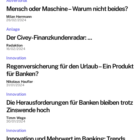
Advertorial
Mensch oder Maschine – Warum nicht beides?
Milan Herrmann
-
26/02/2024
Anlage
Der Civey-Finanzkundenradar: ...
Redaktion
-
16/02/2024
Innovation
Regenversicherung für den Urlaub – Ein Produkt
für Banken?
Nikolaus Haufler
-
31/01/2024
Innovation
Die Herausforderungen für Banken bleiben trotz
Zinswende hoch
Timm Wege
-
30/01/2024
Innovation
Innovation und Mehrwert im Banking: Trends