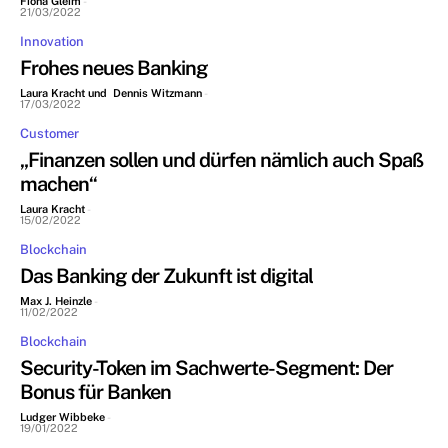
Fiona Gleim
-
21/03/2022
Innovation
Frohes neues Banking
Laura Kracht und Dennis Witzmann
-
17/03/2022
Customer
„Finanzen sollen und dürfen nämlich auch Spaß
machen“
Laura Kracht
-
15/02/2022
Blockchain
Das Banking der Zukunft ist digital
Max J. Heinzle
-
11/02/2022
Blockchain
Security-Token im Sachwerte-Segment: Der
Bonus für Banken
Ludger Wibbeke
-
19/01/2022