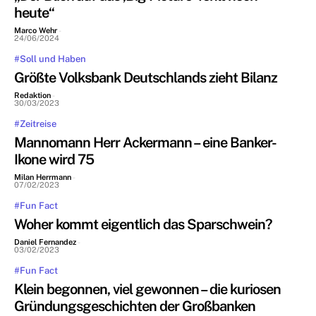
heute“
Marco Wehr
-
24/06/2024
#Soll und Haben
Größte Volksbank Deutschlands zieht Bilanz
Redaktion
-
30/03/2023
#Zeitreise
Mannomann Herr Ackermann – eine Banker-
Ikone wird 75
Milan Herrmann
-
07/02/2023
#Fun Fact
Woher kommt eigentlich das Sparschwein?
Daniel Fernandez
-
03/02/2023
#Fun Fact
Klein begonnen, viel gewonnen – die kuriosen
Gründungsgeschichten der Großbanken