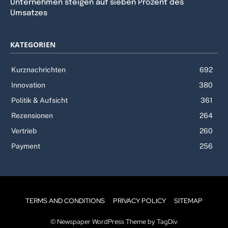
Unternehmen steigen auf sieben Prozent des
Umsatzes
KATEGORIEN
Kurznachrichten
692
Innovation
380
Politik & Aufsicht
361
Rezensionen
264
Vertrieb
260
Payment
256
TERMS AND CONDITIONS
PRIVACY POLICY
SITEMAP
© Newspaper WordPress Theme by TagDiv