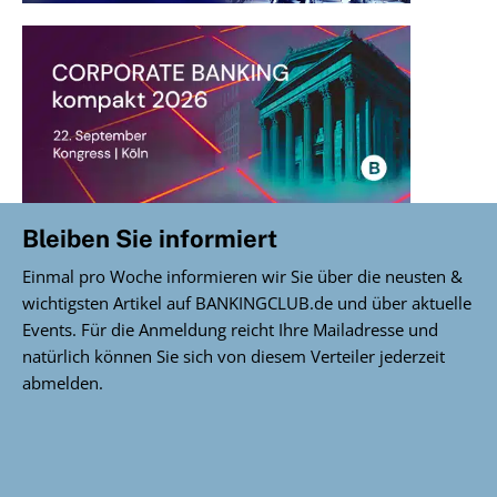
Bleiben Sie informiert
Einmal pro Woche informieren wir Sie über die neusten &
wichtigsten Artikel auf BANKINGCLUB.de und über aktuelle
Events. Für die Anmeldung reicht Ihre Mailadresse und
natürlich können Sie sich von diesem Verteiler jederzeit
abmelden.