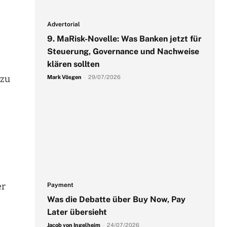
Advertorial
9. MaRisk-Novelle: Was Banken jetzt für
Steuerung, Governance und Nachweise
klären sollten
 zu
Mark Vösgen
-
29/07/2026
er
Payment
Was die Debatte über Buy Now, Pay
Later übersieht
Jacob von Ingelheim
-
24/07/2026