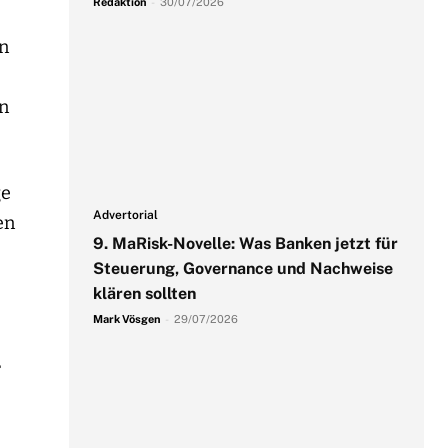
Redaktion
-
30/07/2026
en
in
ge
Advertorial
en
9. MaRisk-Novelle: Was Banken jetzt für
Steuerung, Governance und Nachweise
klären sollten
Mark Vösgen
-
29/07/2026
r