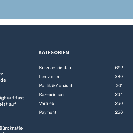
KATEGORIEN
Kurznachrichten
692
tz
Innovation
380
ndel
Politik & Aufsicht
361
Rezensionen
264
gt auf fast
Vertrieb
260
eist auf
Payment
256
Bürokratie