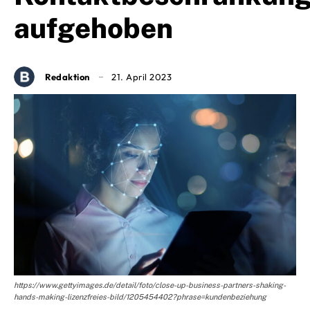
aufgehoben
Redaktion
21. April 2023
https://www.gettyimages.de/detail/foto/close-up-business-partners-shaking-
hands-making-lizenzfreies-bild/1205454402?phrase=kundenbeziehung