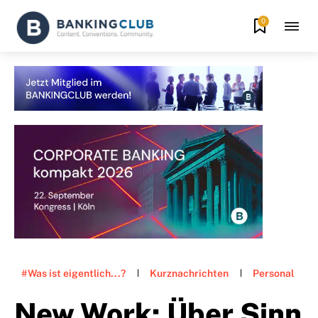
0
#Was ist eigentlich...?
Kurznachrichten
Personal
New Work: Über Sinn