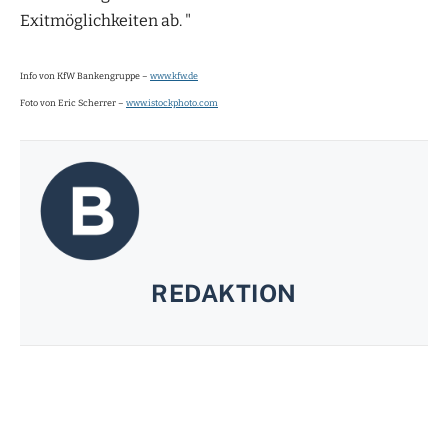
Exitmöglichkeiten ab. "
Info von KfW Bankengruppe –
www.kfw.de
Foto von Eric Scherrer –
www.istockphoto.com
REDAKTION