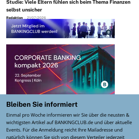
Studie: Viele Eltern fühlen sich beim Thema Finanzen
selbst unsicher
Redaktion
-
21/07/2026
Bleiben Sie informiert
Einmal pro Woche informieren wir Sie über die neusten &
wichtigsten Artikel auf BANKINGCLUB.de und über aktuelle
Events. Für die Anmeldung reicht Ihre Mailadresse und
natürlich können Sie sich von diesem Verteiler jederzeit