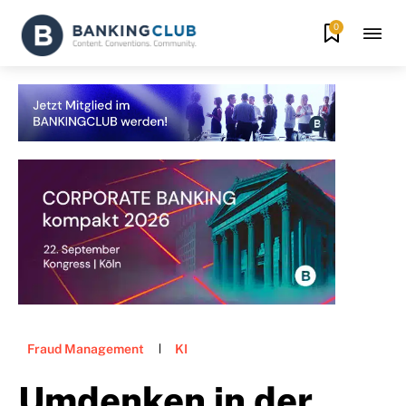
0
Fraud Management
KI
Umdenken in der