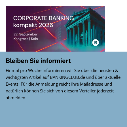
Bleiben Sie informiert
Einmal pro Woche informieren wir Sie über die neusten &
wichtigsten Artikel auf BANKINGCLUB.de und über aktuelle
Events. Für die Anmeldung reicht Ihre Mailadresse und
natürlich können Sie sich von diesem Verteiler jederzeit
abmelden.