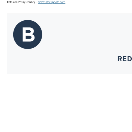
Foto von PeskyMonkey –
www.istockphoto.com
RED