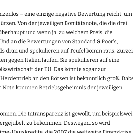
enzenlos – eine einzige negative Bewertung reicht, um
zen. Von der jeweiligen Bonitätsnote, die die drei
überhaupt und wenn ja, zu welchem Preis, die
 Und an die Bewertungen von Standard & Poor’s,
s dran und spekulieren auf Teufel komm raus. Zurzei
 gegen Italien laufen. Sie spekulieren auf eine
lkswirtschaft der EU. Das könnte sogar zur
Herdentrieb an den Börsen ist bekanntlich groß. Dab
rer Note kommen Betriebsgeheimnis der jeweiligen
nnen. Die Intransparenz ist gewollt, um beispielswei
tergejubelt zu bekommen. Deswegen, so wird
rime-Hauskredite, die 2007 die weltweite Finanzkrise