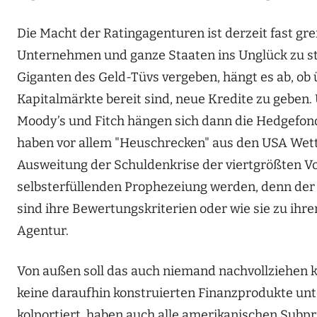
Die Macht der Ratingagenturen ist derzeit fast gr
Unternehmen und ganze Staaten ins Unglück zu stür
Giganten des Geld-Tüvs vergeben, hängt es ab, ob 
Kapitalmärkte bereit sind, neue Kredite zu geben.
Moody’s und Fitch hängen sich dann die Hedgefond
haben vor allem "Heuschrecken" aus den USA Wetten
Ausweitung der Schuldenkrise der viertgrößten Vo
selbsterfüllenden Prophezeiung werden, denn der 
sind ihre Bewertungskriterien oder wie sie zu ih
Agentur.
Von außen soll das auch niemand nachvollziehen kö
keine daraufhin konstruierten Finanzprodukte un
kolportiert, haben auch alle amerikanischen Subp