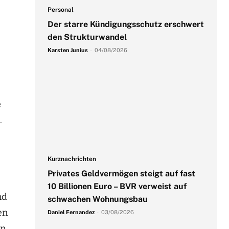
Personal
Der starre Kündigungsschutz erschwert
den Strukturwandel
Karsten Junius
-
04/08/2026
e
.
Kurznachrichten
Privates Geldvermögen steigt auf fast
10 Billionen Euro – BVR verweist auf
nd
schwachen Wohnungsbau
en
Daniel Fernandez
-
03/08/2026
in