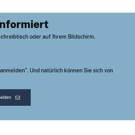
informiert
reibtisch oder auf Ihrem Bildschirm.
rmiert
[sibwp_form id=1]
er die neusten & wichtigsten Artikel auf
nts. Für die Anmeldung reicht Ihre
 anmelden". Und natürlich können Sie sich von
ch von diesem Verteiler jederzeit abmelden.
melden