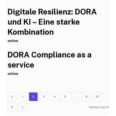
Digitale Resilienz: DORA
-
und KI – Eine starke
Kombination
online
DORA Compliance as a
-
service
online
1
2
3
4
5
…
9
10
11
Seite 2 von 11