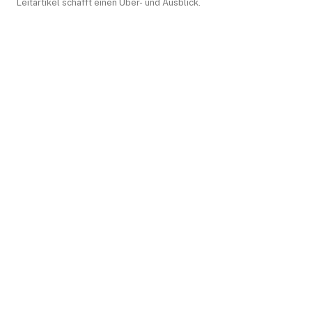
Leitartikel schafft einen Über- und Ausblick.