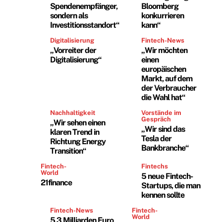
Spendenempfänger,
Bloomberg
sondern als
konkurrieren
Investitionsstandort“
kann“
Digitalisierung
Fintech-News
„Vorreiter der
„Wir möchten
Digitalisierung“
einen
europäischen
Markt, auf dem
der Verbraucher
die Wahl hat“
Nachhaltigkeit
Vorstände im
Gespräch
„Wir sehen einen
„Wir sind das
klaren Trend in
Tesla der
Richtung Energy
Bankbranche“
Transition“
Fintech-
Fintechs
World
5 neue Fintech-
21finance
Startups, die man
kennen sollte
Fintech-News
Fintech-
World
5,3 Milliarden Euro