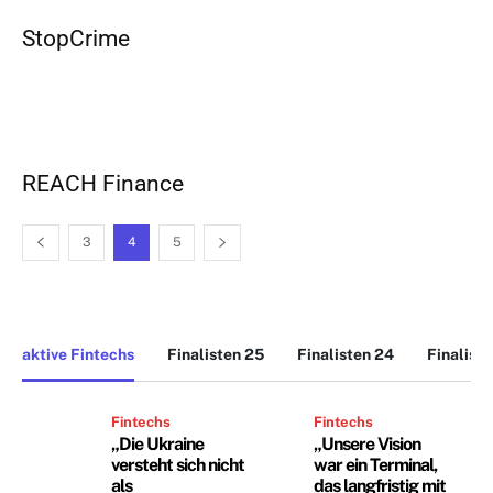
StopCrime
REACH Finance
3
4
5
aktive Fintechs
Finalisten 25
Finalisten 24
Finalist
Fintechs
Fintechs
„Die Ukraine
„Unsere Vision
versteht sich nicht
war ein Terminal,
als
das langfristig mit