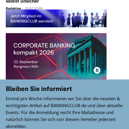
selbst unsicher
Redaktion
-
21/07/2026
Bleiben Sie informiert
Einmal pro Woche informieren wir Sie über die neusten &
wichtigsten Artikel auf BANKINGCLUB.de und über aktuelle
Events. Für die Anmeldung reicht Ihre Mailadresse und
natürlich können Sie sich von diesem Verteiler jederzeit
abmelden.