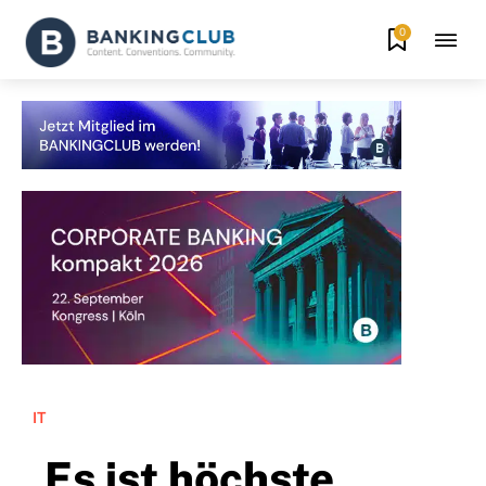
0
IT
„Es ist höchste