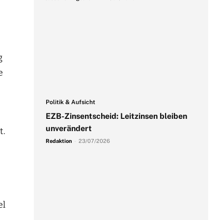
g
e
Politik & Aufsicht
EZB-Zinsentscheid: Leitzinsen bleiben
unverändert
t.
Redaktion
-
23/07/2026
el