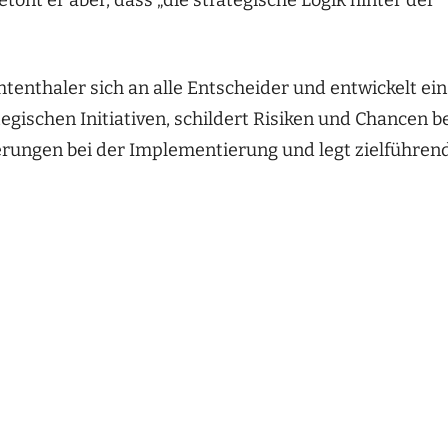
tont er aber, dass „die strategische Logik hinter der
htenthaler sich an alle Entscheider und entwickelt ein
egischen Initiativen, schildert Risiken und Chancen b
erungen bei der Implementierung und legt zielführen