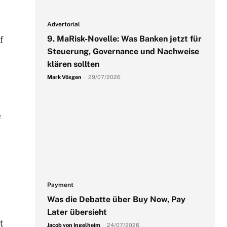
Advertorial
9. MaRisk-Novelle: Was Banken jetzt für
f
Steuerung, Governance und Nachweise
klären sollten
Mark Vösgen
-
29/07/2026
e
Payment
Was die Debatte über Buy Now, Pay
Later übersieht
t
Jacob von Ingelheim
-
24/07/2026