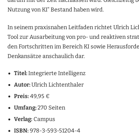
darum mit der Zeit nachlassen wird. Gleichzeitig be
Nutzung von KI“ Bestand haben wird.
In seinem praxisnahen Leitfaden richtet Ulrich Lic
Tool zur Ausarbeitung von pro- und reaktiven strat
den Fortschritten im Bereich KI sowie Herausford
Denkansätze anschaulich dar.
Titel:
Integrierte Intelligenz
Autor:
Ulrich Lichtenthaler
Preis:
49,95 €
Umfang:
270 Seiten
Verlag:
Campus
ISBN:
978-3-593-51204-4