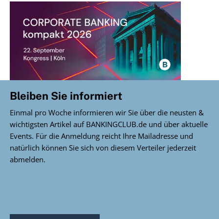
Bleiben Sie informiert
Einmal pro Woche informieren wir Sie über die neusten &
wichtigsten Artikel auf BANKINGCLUB.de und über aktuelle
Events. Für die Anmeldung reicht Ihre Mailadresse und
natürlich können Sie sich von diesem Verteiler jederzeit
abmelden.