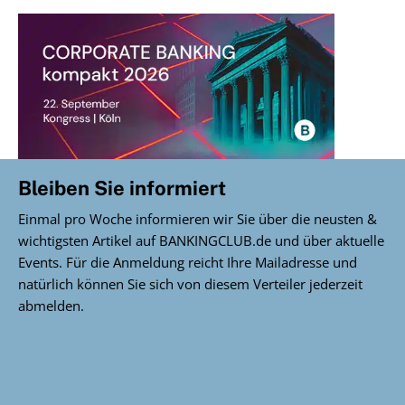
Bleiben Sie informiert
Einmal pro Woche informieren wir Sie über die neusten &
wichtigsten Artikel auf BANKINGCLUB.de und über aktuelle
Events. Für die Anmeldung reicht Ihre Mailadresse und
natürlich können Sie sich von diesem Verteiler jederzeit
abmelden.