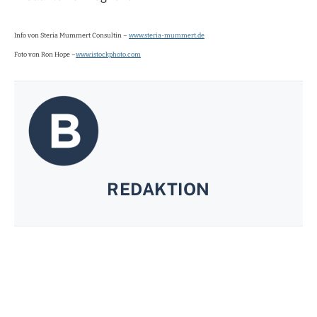
Info von Steria Mummert Consultin –
www.steria-mummert.de
Foto von Ron Hope –
www.istockphoto.com
REDAKTION