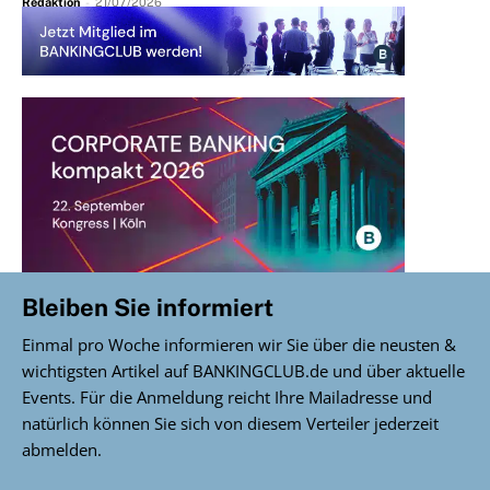
Redaktion
-
21/07/2026
Bleiben Sie informiert
Einmal pro Woche informieren wir Sie über die neusten &
wichtigsten Artikel auf BANKINGCLUB.de und über aktuelle
Events. Für die Anmeldung reicht Ihre Mailadresse und
natürlich können Sie sich von diesem Verteiler jederzeit
abmelden.