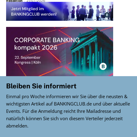
Redaktion
-
21/07/2026
Bleiben Sie informiert
Einmal pro Woche informieren wir Sie über die neusten &
wichtigsten Artikel auf BANKINGCLUB.de und über aktuelle
Events. Für die Anmeldung reicht Ihre Mailadresse und
natürlich können Sie sich von diesem Verteiler jederzeit
abmelden.