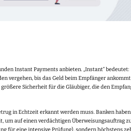
den Instant Payments anbieten. „Instant“ bedeutet:
den vergehen, bis das Geld beim Empfänger ankommt
größere Sicherheit für die Gläubiger, die den Empfan
etrug in Echtzeit erkannt werden muss. Banken haben
it, um auf einen verdächtigen Überweisungsauftrag z
ng für eine intensive Prüfung), sondern höchstens ze