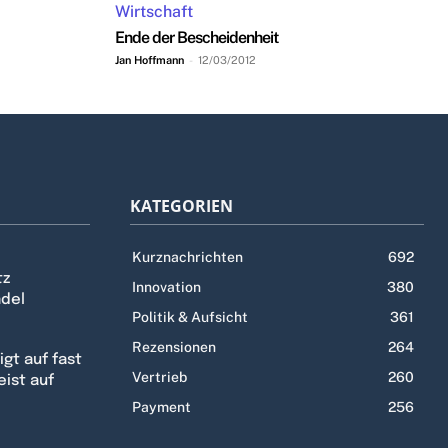
Wirtschaft
Ende der Bescheidenheit
Jan Hoffmann
-
12/03/2012
KATEGORIEN
Kurznachrichten
692
tz
Innovation
380
ndel
Politik & Aufsicht
361
Rezensionen
264
gt auf fast
Vertrieb
260
eist auf
Payment
256