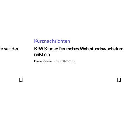
Kurznachrichten
e seit der
KfW Studie: Deutsches Wohlstandswachstum
reißt ein
Fiona Gleim
-
26/01/2023