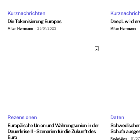
Kurznachrichten
Kurznachric
Die Tokenisierung Europas
DeepL wird ers
Milan Herrmann
-
25/01/2023
Milan Herrmann
-
Rezensionen
Daten
Europäische Union und Währungsunion in der
Schwedischer 
Dauerkrise II – Szenarien für die Zukunft des
Schufa ausge
Euro
Redaktion
-
01/0