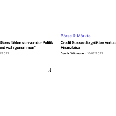
Börse & Märkte
tGens fühlen sich von der Politik
Credit Suisse: die größten Verlust
chend wahrgenommen“
Finanzkrise
11/2023
Dennis Witzmann
-
10/02/2023