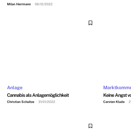
Milan Herrmann
-
06/12/2022
Anlage
Marktkomme
Cannabis als Anlagemöglichkeit
Keine Angst vo
Christian Schultze
-
31/01/2022
Carsten Klude
-
2