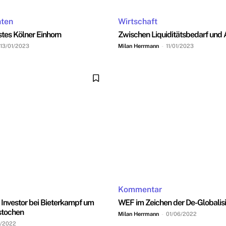
hten
Wirtschaft
tes Kölner Einhorn
Zwischen Liquiditätsbedarf und A
13/01/2023
Milan Herrmann
-
11/01/2023
Kommentar
Investor bei Bieterkampf um
WEF im Zeichen der De-Globalis
stochen
Milan Herrmann
-
01/06/2022
7/2022