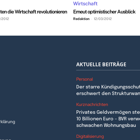
Wirtschaft
n die Wirtschaft revolutionieren
Erneut optimistischer Ausblick
/2012
Redaktion
-
12/03/2012
AKTUELLE BEITRÄGE
Personal
Der starre Kündigungsschu
erschwert den Strukturwa
n
Kurznachrichten
Privates Geldvermögen stei
10 Billionen Euro – BVR verw
klärung
schwachen Wohnungsbau
Digitalisierung