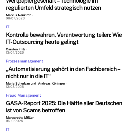
Wertpapiergeschäft – Technologie im
regulierten Umfeld strategisch nutzen
Markus Neukirch
-
06/07/2026
IT
Kontrolle bewahren, Verantwortung teilen: Wie
IT-Outsourcing heute gelingt
Carsten Fritz
-
13/04/2026
Prozessmanagement
„Automatisierung gehört in den Fachbereich –
nicht nur in die IT“
Maria Scherban und Andreas Köninger
-
13/03/2026
Fraud Management
GASA-Report 2025: Die Hälfte aller Deutschen
ist von Scams betroffen
Margaretha Müller
-
15/10/2025
IT