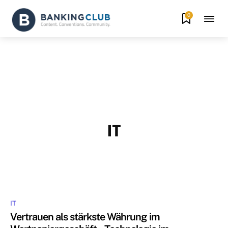
0
IT
IT-SICHERHEIT
PLATTFORMEN
MEHR
IT
Vertrauen als stärkste Währung im