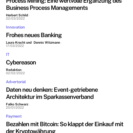
Process Mining: Eine wertvolle Ergänzung des
Business Process Managements
Herbert Schild
-
22/03/2022
Innovation
Frohes neues Banking
Laura Kracht und Dennis Witzmann
-
17/03/2022
IT
Cybereason
Redaktion
-
02/02/2022
Advertorial
Daten neu denken: Event-getriebene
Architektur im Sparkassenverband
Falko Schwarz
-
20/01/2022
Payment
Bezahlen mit Bitcoin: So klappt der Einkauf mit
der Kryptowährung