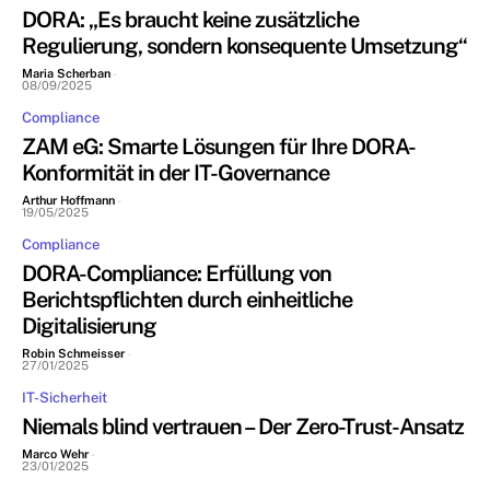
DORA: „Es braucht keine zusätzliche
Regulierung, sondern konsequente Umsetzung“
Maria Scherban
-
08/09/2025
Compliance
ZAM eG: Smarte Lösungen für Ihre DORA-
Konformität in der IT-Governance
Arthur Hoffmann
-
19/05/2025
Compliance
DORA-Compliance: Erfüllung von
Berichtspflichten durch einheitliche
Digitalisierung
Robin Schmeisser
-
27/01/2025
IT-Sicherheit
Niemals blind vertrauen – Der Zero-Trust-Ansatz
Marco Wehr
-
23/01/2025