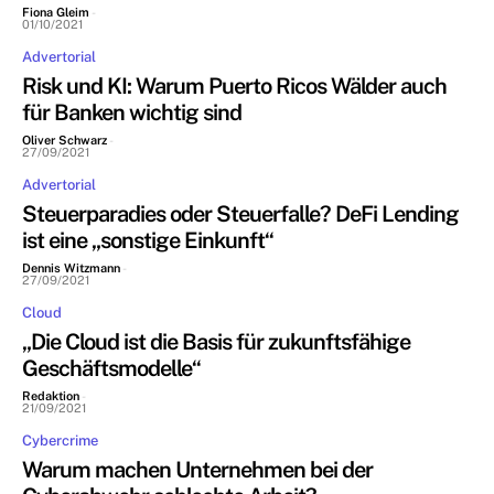
Fiona Gleim
-
01/10/2021
Advertorial
Risk und KI: Warum Puerto Ricos Wälder auch
für Banken wichtig sind
Oliver Schwarz
-
27/09/2021
Advertorial
Steuerparadies oder Steuerfalle? DeFi Lending
ist eine „sonstige Einkunft“
Dennis Witzmann
-
27/09/2021
Cloud
„Die Cloud ist die Basis für zukunftsfähige
Geschäftsmodelle“
Redaktion
-
21/09/2021
Cybercrime
Warum machen Unternehmen bei der