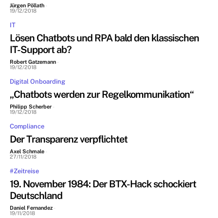
Jürgen Pöllath
-
19/12/2018
IT
Lösen Chatbots und RPA bald den klassischen
IT-Support ab?
Robert Gatzemann
-
19/12/2018
Digital Onboarding
„Chatbots werden zur Regelkommunikation“
Philipp Scherber
-
19/12/2018
Compliance
Der Transparenz verpflichtet
Axel Schmale
-
27/11/2018
#Zeitreise
19. November 1984: Der BTX-Hack schockiert
Deutschland
Daniel Fernandez
-
19/11/2018