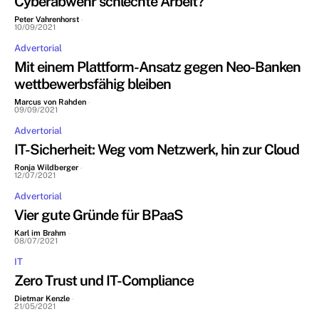
Cyberabwehr schlechte Arbeit?
Peter Vahrenhorst
-
10/09/2021
Advertorial
Mit einem Plattform-Ansatz gegen Neo-Banken
wettbewerbsfähig bleiben
Marcus von Rahden
-
09/09/2021
Advertorial
IT-Sicherheit: Weg vom Netzwerk, hin zur Cloud
Ronja Wildberger
-
12/07/2021
Advertorial
Vier gute Gründe für BPaaS
Karl im Brahm
-
08/07/2021
IT
Zero Trust und IT-Compliance
Dietmar Kenzle
-
21/05/2021