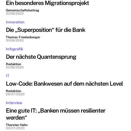
Ein besonderes Migrationsprojekt
Gemeinschaftsbeitrag
-
31/08/2020
Innovation
Die „Superposition“ für die Bank
Thomas Friedenberger
-
31/08/2020
Infografik
Der nächste Quantensprung
Redaktion
-
31/08/2020
IT
Low-Code: Bankwesen auf dem nächsten Level
Redaktion
-
29/07/2020
Interview
Eine gute IT: „Banken müssen resilienter
werden“
Thorsten Hahn
-
03/07/2020