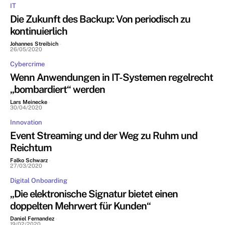
IT
Die Zukunft des Backup: Von periodisch zu
kontinuierlich
Johannes Streibich
-
26/05/2020
Cybercrime
Wenn Anwendungen in IT-Systemen regelrecht
„bombardiert“ werden
Lars Meinecke
-
30/04/2020
Innovation
Event Streaming und der Weg zu Ruhm und
Reichtum
Falko Schwarz
-
27/03/2020
Digital Onboarding
„Die elektronische Signatur bietet einen
doppelten Mehrwert für Kunden“
Daniel Fernandez
-
19/02/2020