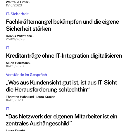
Waltraud Höfer
-
11/10/2023
IT-Sicherheit
Fachkräftemangel bekämpfen und die eigene
Sicherheit stärken
Dennis Witzmann
-
25/09/2023
IT
Kreditanträge ohne IT-Integration digitalisieren
Milan Herrmann
-
16/05/2023
Vorstände im Gespräch
„Was aus Kundensicht gut ist, ist aus IT-Sicht
die Herausforderung schlechthin“
Thorsten Hahn und Laura Kracht
-
16/01/2023
IT
“Das Netzwerk der eigenen Mitarbeiter ist ein
zentrales Aushängeschild”
Laura Kracht
-