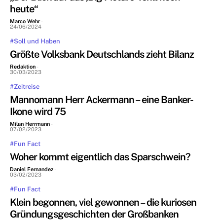
heute“
Marco Wehr
-
24/06/2024
#Soll und Haben
Größte Volksbank Deutschlands zieht Bilanz
Redaktion
-
30/03/2023
#Zeitreise
Mannomann Herr Ackermann – eine Banker-
Ikone wird 75
Milan Herrmann
-
07/02/2023
#Fun Fact
Woher kommt eigentlich das Sparschwein?
Daniel Fernandez
-
03/02/2023
#Fun Fact
Klein begonnen, viel gewonnen – die kuriosen
Gründungsgeschichten der Großbanken